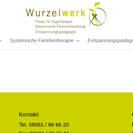
Systemische Familientherapie
Entspannungspädago
Kontakt
Tel. 08581 / 98 66 20